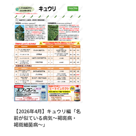
【2026年4月】キュウリ編「名
前が似ている病気～褐斑病・
褐斑細菌病～」