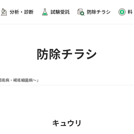
分析・診断
試験受託
防除チラシ
料
防除チラシ
～褐斑病・褐斑細菌病～」
キュウリ