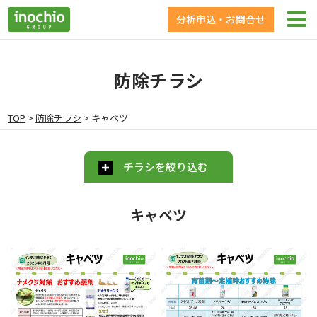
分析申込・お問合せ
防除チラシ
TOP
>
防除チラシ
>
キャベツ
チラシを絞り込む
キャベツ